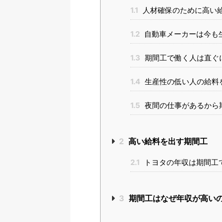
1.1
人材確保のために高い
1.2
自動車メーカーは今も
1.3
期間工で働く人は直ぐ
1.4
生産性の低い人の給料
1.5
夜間の仕事があるから
2
高い給料を出す期間工
2.1
トヨタの年収は期間工
3
期間工はなぜ年収が高い